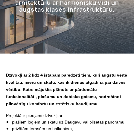
arhitektūru ar harmonisku vidi un
augstas klases infrastruktūru.
Dzīvokļi ar 2 līdz 4 istabām paredzēti tiem, kuri augstu vērtē
kvalitāti, mieru un skatu, kas ik dienas atgādina par dzīves
vērtību. Katrs mājoklis plānots ar pārdomātu
funkcionalitāti, plašumu un dabisko gaismu, nodrošinot
pilnvērtīgu komfortu un estētisku baudījumu
Projektā ir pieejami dzīvokļi ar:
plašiem logiem un skatu uz Daugavu vai pilsētas panorāmu,
privātām terasēm un balkoniem,