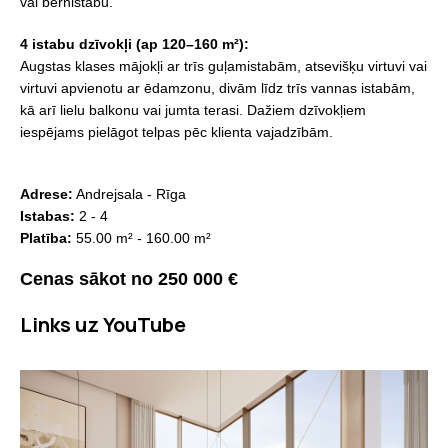
vai bērnistabu.
4 istabu dzīvokļi (ap 120–160 m²):
Augstas klases mājokļi ar trīs guļamistabām, atsevišķu virtuvi vai
virtuvi apvienotu ar ēdamzonu, divām līdz trīs vannas istabām,
kā arī lielu balkonu vai jumta terasi. Dažiem dzīvokļiem
iespējams pielāgot telpas pēc klienta vajadzībām.
Adrese:
Andrejsala - Rīga
Istabas:
2 - 4
Platība:
55.00 m² - 160.00 m²
Cenas sākot no 250 000 €
Links uz YouTube