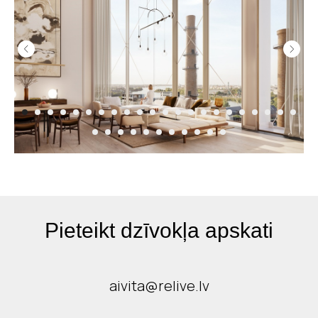
Pieteikt dzīvokļa apskati
aivita@relive.lv