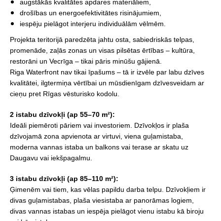
augstākās kvalitātes apdares materiāliem,
drošības un energoefektivitātes risinājumiem,
iespēju pielāgot interjeru individuālām vēlmēm.
Projekta teritorijā paredzēta jahtu osta, sabiedriskās telpas,
promenāde, zaļās zonas un visas pilsētas ērtības – kultūra,
restorāni un Vecrīga – tikai pāris minūšu gājienā.
Riga Waterfront nav tikai īpašums – tā ir izvēle par labu dzīves
kvalitātei, ilgtermiņa vērtībai un mūsdienīgam dzīvesveidam ar
cieņu pret Rīgas vēsturisko kodolu.
2 istabu dzīvokļi (ap 55–70 m²):
Ideāli piemēroti pāriem vai investoriem. Dzīvokļos ir plaša
dzīvojamā zona apvienota ar virtuvi, viena guļamistaba,
moderna vannas istaba un balkons vai terase ar skatu uz
Daugavu vai iekšpagalmu.
3 istabu dzīvokļi (ap 85–110 m²):
Ģimenēm vai tiem, kas vēlas papildu darba telpu. Dzīvokļiem ir
divas guļamistabas, plaša viesistaba ar panorāmas logiem,
divas vannas istabas un iespēja pielāgot vienu istabu kā biroju