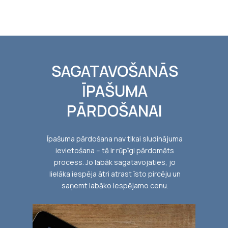
SAGATAVOŠANĀS
ĪPAŠUMA
PĀRDOŠANAI
Īpašuma pārdošana nav tikai sludinājuma
ievietošana – tā ir rūpīgi pārdomāts
process. Jo labāk sagatavojaties, jo
lielāka iespēja ātri atrast īsto pircēju un
saņemt labāko iespējamo cenu.