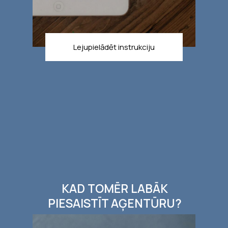
Lejupielādēt instrukciju
KAD TOMĒR LABĀK
PIESAISTĪT AĢENTŪRU?