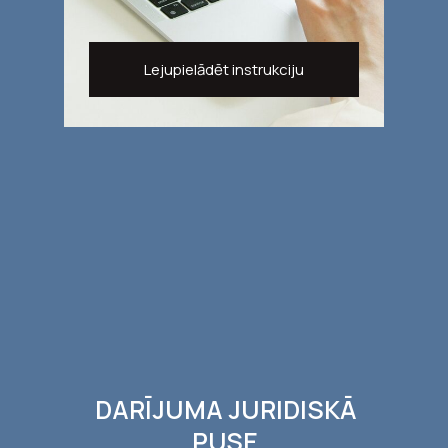
Lejupielādēt instrukciju
DARĪJUMA JURIDISKĀ
PUSE