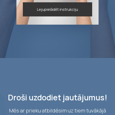
Lejupielādēt instrukciju
Droši uzdodiet jautājumus!
Mēs ar prieku atbildēsim uz tiem tuvākājā