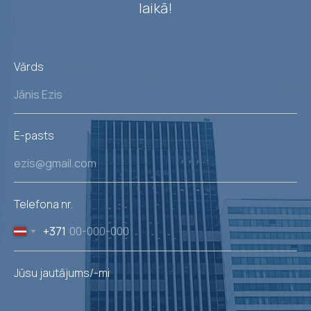
laikā!
Vārds
E-pasts
Telefona nr.
+371
Jūsu jautājums/-mi