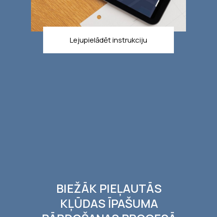
Lejupielādēt instrukciju
BIEŽĀK PIEĻAUTĀS
KĻŪDAS ĪPAŠUMA