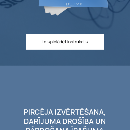
Lejupielādēt instrukciju
PIRCĒJA IZVĒRTĒŠANA,
DARĪJUMA DROŠĪBA UN