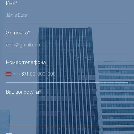
Имя*
Эл. почта*
Номер телефона
+371
Ваш вопрос/-ы*