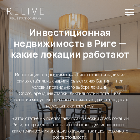
Инвестиционная
недвижимость в Риге —
какие локации работают
Инвестиции в недвижимость в Риге остаются одним из
самых стабильных вариантов в странах Балтии — при
условии правильного выбора локации.
Спрос, арендные ставки, ликвидность и потенциал
развития могут существенно отличаться даже в пределах
нескольких километров.
В этой статье мы предлагаем практический обзор локаций
Риги, которые действительно работают для инвесторов —
как с точки зрения арендного дохода, так и долгосрочного
роста стоимости.